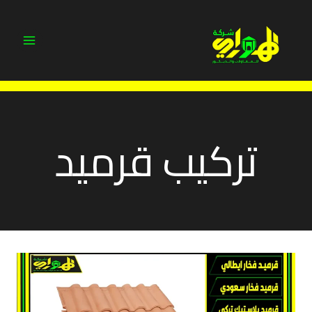
لتجاوز
لى
لمحتوى
تركيب قرميد